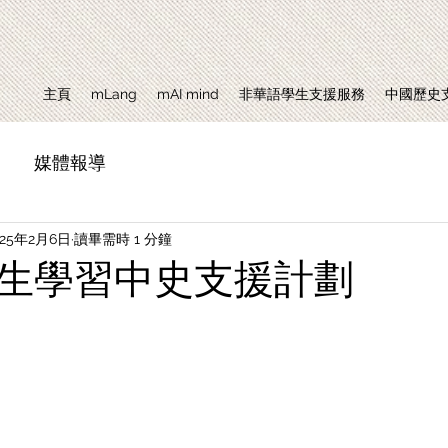
主頁
mLang
mAI mind
非華語學生支援服務
中國歷史
媒體報導
025年2月6日
讀畢需時 1 分鐘
生學習中史支援計劃