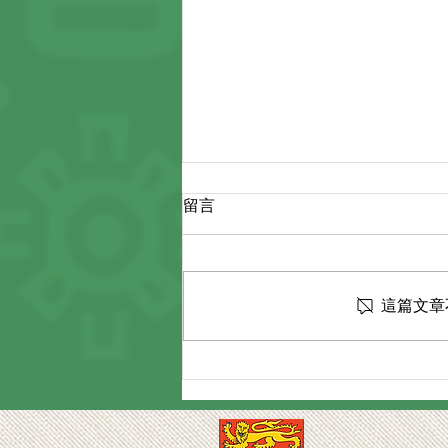
留言
這篇文章
「學與教博覽 2026」mLang 動
語文® 耀眼登場：AI 賦能中文
寫作學與教的未來