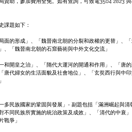
資助，參加費用全免。如有查詢，可致電3504 2823 
史課題如下： 
局面的形成」、「魏晉南北朝的分裂和政權的更替」、「
」、「魏晉南北朝的石窟藝術與中外文化交流」 
一和開皇之治」、「隋代大運河的開通和作用」、「唐的
「唐代婦女的生活面貌及社會地位」、「玄奘西行與中印
」 
一多民族國家的鞏固與發展」- 副題包括「滿洲崛起與清
對不同民族所實施的統治政策及成效」、「清代的中衰」
片戰爭」 