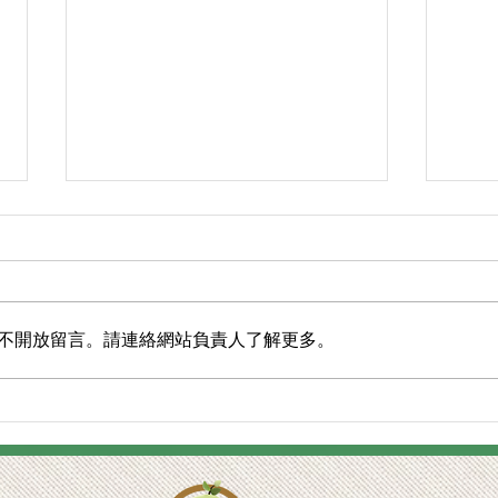
不開放留言。請連絡網站負責人了解更多。
15JUN26 動語文跨越學術與科
【活
技邊界，mLang® 與 mAI
局：
Mind® 助印尼職業學校教師掌
寫作
握 AI 教學法，促進大專學生