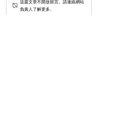
15JUN26 動語文跨越學術與
【活動回顧】AI
這篇文章不開放留言。請連絡網站
科技邊界，mLang® 與 mAI
新格局：釋放教
負責人了解更多。
Mind® 助印尼職業學校教
點燃學生寫作熱
師掌握 AI 教學法，促進大
專學生的職業英語能力發
展
©
動中文方案有限公司