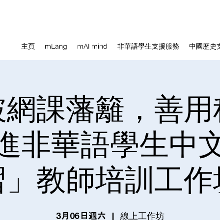
主頁
mLang
mAI mind
非華語學生支援服務
中國歷史
破網課藩籬，善用
進非華語學生中
習」教師培訓工作
線上工作坊
3月06日週六
  |  