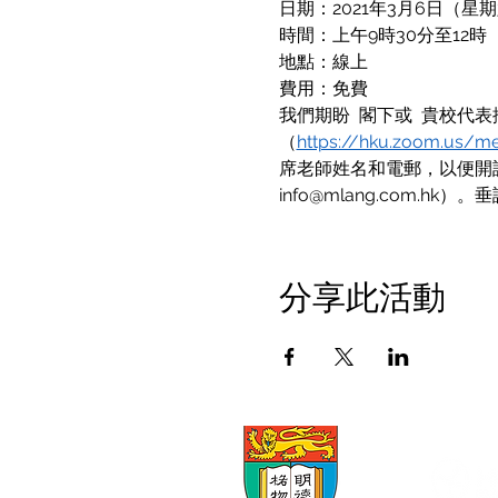
日期：2021年3月6日（星
時間：上午9時30分至12時
地點：線上
費用：免費
我們期盼  閣下或  貴校代
（
https://hku.zoom.us/
席老師姓名和電郵，以便開設個
info@mlang.com.hk
分享此活動