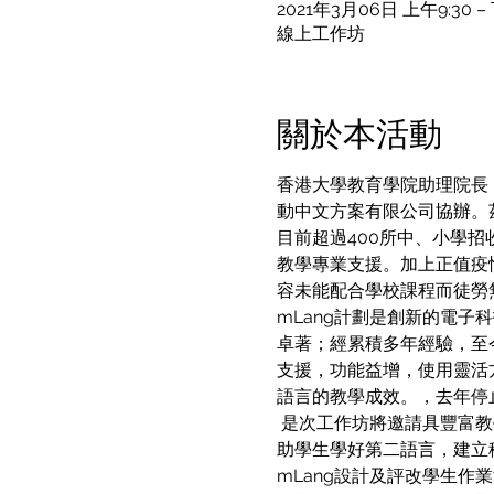
2021年3月06日 上午9:30 – 
線上工作坊
關於本活動
香港大學教育學院助理院長
動中文方案有限公司協辦。
目前超過400所中、小學
教學專業支援。加上正值疫
容未能配合學校課程而徒勞
mLang計劃是創新的電子
卓著；經累積多年經驗，至
支援，功能益增，使用靈活
語言的教學成效。，去年停
 是次工作坊將邀請具豐富
助學生學好第二語言，建立
mLang設計及評改學生