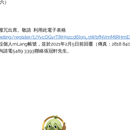
期六）
表撥冗出席。敬請  利用此電子表格 
meeting/register/tJYvcOGvrT8jH9zcd6lg9_gWbfNVmMlRHm
人mLang帳號，並於2021年2月5日前回覆（傳真：2818 84
）。垂詢請電5489 3393聯絡張冠軒先生。