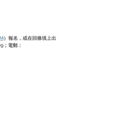
EM
）報名，或在回條填上出
09；電郵：
©
動中文方案有限公司
香港科學園1E大樓206B室
電話：28188326