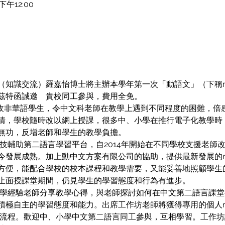
下午12:00
（知識交流）羅嘉怡博士將主辦本學年第一次「動語文」（下稱m
茲特函誠邀　貴校同工參與，費用全免。
招收非華語學生，令中文科老師在教學上遇到不同程度的困難，倍
情，學校隨時改以網上授課，很多中、小學在推行電子化教學時
無功，反增老師和學生的教學負擔。
科技輔助第二語言學習平台，自2014年開始在不同學校支援老師
今發展成熟。加上動中文方案有限公司的協助，提供最新發展的m
方便，能配合學校的校本課程和教學需要，又能妥善地照顧學生
止面授課堂期間，仍見學生的學習態度和行為有進步。
教學經驗老師分享教學心得，與老師探討如何在中文第二語言課堂有
積極自主的學習態度和能力。出席工作坊老師將獲得專用的個人m
作業流程。歡迎中、小學中文第二語言同工參與，互相學習。工作