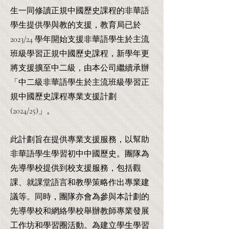
生一同修讀正規中國歷史課程的非華語
學生提供學與教的支援，教育局已於
2023/24 學年開始支援非華語學生於主流
班級學習正規中國歷史課程，新學年更
將支援擴至中二級，由本公司繼續承辦
「中二級非華語學生於主流班級學習正
規中國歷史課程專業支援計劃
(2024/25)」。
此計劃旨在提供專業支援服務，以幫助
非華語學生學習初中中國歷史。團隊為
先導學校提供到校支援服務，包括觀
課、就課堂語言和教學策略作出專業建
議等。同時，團隊亦會為參與本計劃的
先導學校和網絡學校舉辦教師專業發展
工作坊和學習圈活動。為建立學生學習