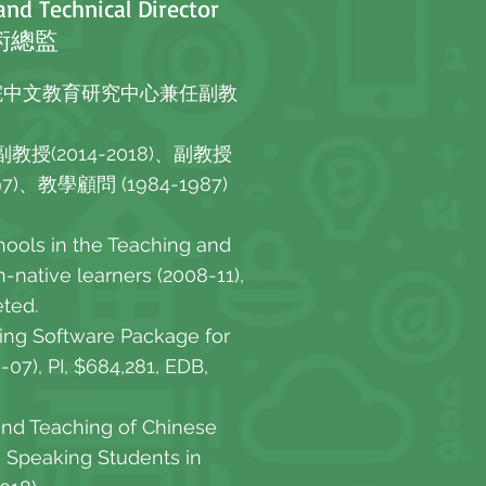
nd Technical Director
術總監
院中文教育研究中心兼任副教
授(2014-2018)、副教授
97)、教學顧問 (1984-1987)
ools in the Teaching and
-native learners (2008-11),
eted.
ing Software Package for
07), PI, $684,281, EDB,
and Teaching of Chinese
 Speaking Students in