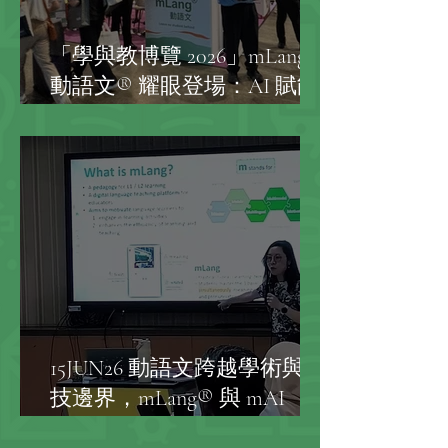
「學與教博覽 2026」mLang
動語文® 耀眼登場：AI 賦能
中文寫作學與教的未來
15JUN26 動語文跨越學術與科
技邊界，mLang® 與 mAI
Mind® 助印尼職業學校教師