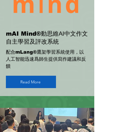
mAI Mind®
動思維AI中文作文
自主學習及評改系統
配合
鷹架學習系統使用，以
mLang®
人工智能迅速爲師生提供寫作建議和反
饋
Read More