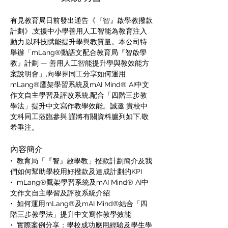
有見教育局日前發出通告《『智』啟學教撥款
計劃》,支援中小學善用人工智能為教育注入
動力,以科技賦能提升學與教質量。本公司特
舉辦「mLang®動語文配合教育局『智啟學
教』計劃 — 善用人工智能提升學與教效能方
案說明會」,向學界同工分享如何運用
mLang®鷹架學習系統及mAI Mind® AI中文
作文自主學習及評改系統,配合「四階三步教
學法」提升中文寫作教學效能。誠邀 貴校中
文科同工蒞臨參與,謹將有關資料臚列如下,敬
希垂注。
內容簡介
•  教育局「『智』啟學教」撥款計劃簡介及我
們如何幫助學校用好撥款及達成計劃的KPI
•  mLang®鷹架學習系統及mAI Mind® AI中
文作文自主學習及評改系統介紹
•  如何運用mLang®及mAI Mind®結合「四
階三步教學法」提升中文寫作教學效能
•  實際案例分享：學校成功應用經驗及學生學