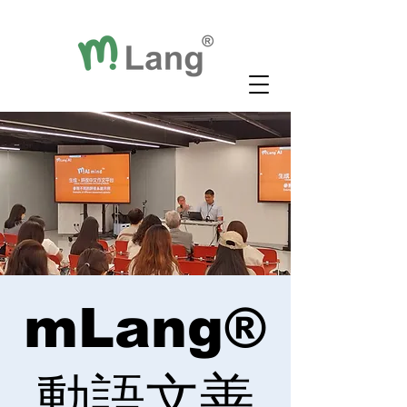
mLang®
動語文善