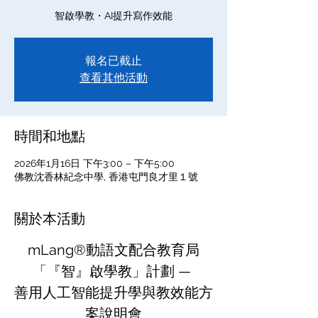
智啟學教・AI提升寫作效能
報名已截止
查看其他活動
時間和地點
2026年1月16日 下午3:00 – 下午5:00
佛教沈香林紀念中學, 香港屯門良才里１號
關於本活動
mLang®動語文配合教育局
「『智』啟學教」計劃 — 
善用人工智能提升學與教效能方
案說明會