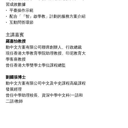
習成效數據
•  平臺操作示範
•  配合「『智』啟學教」計劃的服務方案介紹
•  互動問答環節
主講嘉賓
羅嘉怡教授
動中文方案有限公司聯席創辦人、行政總裁
現任香港大學教育學院助理教授、印尼教育大
學客座教授
曾任香港大學雙學士學位課程總監
劉國張博士
動中文方案有限公司中文及中史課程高級課程
發展經理
曾任中學助理校長、資深中學中文科(一語和
二語)教師
李建安老師
動中文方案有限公司科技發展及統籌經理
英國及香港註冊教師,曾任教電腦科及非華語