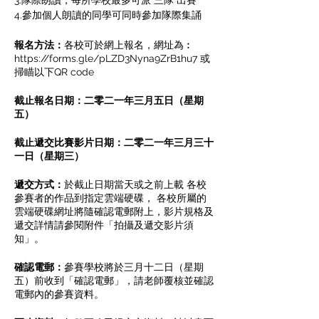
3.隊際朗讀，每所學校最多可派 三隊 出賽
4.參加個人朗讀的同學可同時參加隊際集誦
報名方法：
各校可於網上報名，網址為︰
https://forms.gle/pLZD3Nyna9ZrB1hu7 或
掃瞄以下QR code
截止報名日期：二零二一年三月五日（星期
五）
截止遞交比賽影片日期：二零二一年三月三十
一日（星期三）
遞交方式：
於截止日期當天或之前上載 各校
參賽者的作品到指定雲端硬碟， 各校所屬的
雲端硬碟網址將隨確認電郵附上，影片規格及
遞交詳情請參閱附件「拍攝及遞交影片須
知」。
確認電郵：
參賽學校將於三月十二日（星期
五）前收到「確認電郵」，請老師覆核並確認
電郵內的參賽資料。