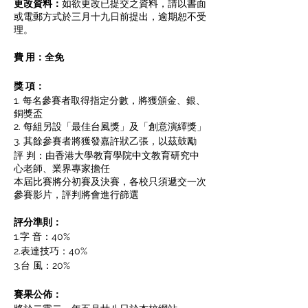
更改資料：
如欲更改已提交之資料，請以書面
或電郵方式於三月十九日前提出，逾期恕不受
理。
費 用：全免
獎 項：
1. 每名參賽者取得指定分數，將獲頒金、銀、
銅獎盃
2. 每組另設「最佳台風獎」及「創意演繹獎」
3. 其餘參賽者將獲發嘉許狀乙張，以茲鼓勵
評 判：由香港大學教育學院中文教育研究中
心老師、業界專家擔任
本屆比賽將分初賽及決賽，各校只須遞交一次
參賽影片，評判將會進行篩選
評分準則：
1.字 音：40%
2.表達技巧：40%
3.台 風：20%
賽果公佈：