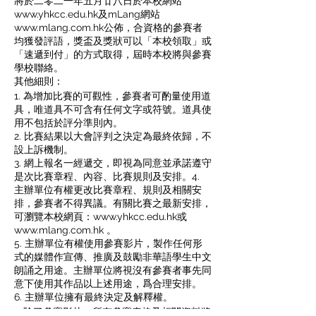
將於二零二一年五月廿八日於本校網站
www.yhkcc.edu.hk及mLang網站
www.mlang.com.hk公佈，合資格的參賽者
均獲發評語，獎盃及獎狀可以「本校領取」或
「速遞到付」的方式取得，屆時本校將與參賽
學校聯絡。
其他細則：
1. 為增加比賽的可觀性，參賽者可酌量使用道
具，唯道具不可含有任何文字或符號。道具使
用不包括於評分準則內。
2. 比賽結果以大會評判之決定為最終依歸，不
設上訴機制。
3. 網上報名一經遞交，即視為同意並承諾遵守
是次比賽章程、內容、比賽規則及安排。4.
主辦單位有權更改比賽章程、規則及相關安
排，參賽者不得異議。有關比賽之最新安排，
可瀏覽本校網頁：www.yhkcc.edu.hk或
www.mlang.com.hk 。
5. 主辦單位有權使用參賽影片，製作任何形
式的媒體作宣傳、推廣及鼓勵非華語學生中文
朗誦之用途。主辦單位將視沒有參賽者事先同
意下使用其作品以上述用途，爲合理安排。
6. 主辦單位擁有最終決定及解釋權。
7. 除了參賽影片，所有參賽表格及相關資料將