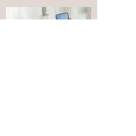
08
非華語學生中文學習教師專業發展工作坊
（八）：
運用現代科技資源促進非華語學生
學習中文
日期：2022年5月21日（星期六）
時間：09:30 - 12:30
地點：
港大保良何鴻燊社區書院二樓