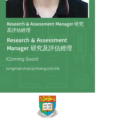
Research & Assessment Manager 研究
及評估經理
Research & Assessment
Manager 研究及評估經理
(Coming Soon)
longmanchan@mlang.com.hk