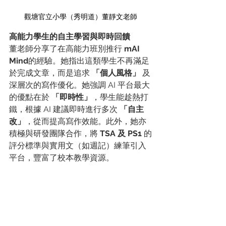
觀塘官立小學（秀明道）董靜文老師
高能力學生的自主學習與即時回饋
董老師分享了在高能力班別推行 
mAI 
Mind
的經驗。她指出這類學生不再滿足
於完成文章，而是追求 
「個人風格」
 及
深層次的寫作優化。她強調 AI 平台最大
的優點在於 
「即時性」
，學生能趁熱打
鐵，根據 AI 建議即時進行多次 
「自主
改」
，從而提高寫作效能。此外，她亦
積極與研發團隊合作，將 
TSA 及 PS1
 的
評分標準與實用文（如週記）練筆引入
平台，豐富了校本教學資源。