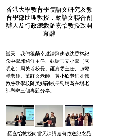
香港大學教育學院語文研究及教
育學部助理教授，動語文聯合創
辦人及行政總裁羅嘉怡教授致開
幕辭
當天，我們很榮幸邀請到佛教沈香林紀
念中學郭紹洋主任、觀塘官立小學（秀
明道）周美珍校長、羅嘉雯主任、趙鷺
瑩老師、董靜文老師、黃小欣老師及佛
教慈敬學校陳美娟副校長到場爲在場老
師舉辦三個專題分享。
羅嘉怡教授向當天演講嘉賓致送紀念品