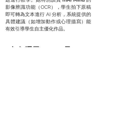
影像辨識功能（OCR），學生拍下原稿
即可轉為文本進行 AI 分析，系統提供的
具體建議（如增加動作或心理描寫）能
有效引導學生自主優化作品。
如何運用mLang®及mAI 
Mind®結合「四階三步教
學法」提升中文寫作教學
效能