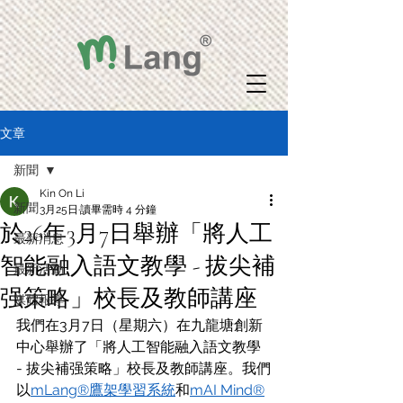
文章
新聞
Kin On Li
新聞
3月25日
讀畢需時 4 分鐘
於26年3月7日舉辦「將人工
最新消息
智能融入語文教學 - 拔尖補
最新活動
强策略」校長及教師講座
媒體報導
我們在3月7日（星期六）在九龍塘創新
中心舉辦了「將人工智能融入語文教學 
- 拔尖補强策略」校長及教師講座。我們
以
mLang®鷹架學習系統
和
mAI Mind®