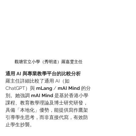
觀塘官立小學（秀明道）羅嘉雯主任
通用 AI 與專業教學平台的比較分析
羅主任詳細比較了通用 AI（如 
ChatGPT）與 
mLang
 / 
mAI Mind
 的分
別。她強調 
mAI Mind
 是基於香港小學
課程、教育教學理論及博士研究研發，
具備「本地化」優勢，能提供寫作鷹架
引導學生思考，而非直接代寫，有效防
止學生抄襲。