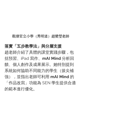
觀塘官立小學（秀明道）趙鷺瑩老師
落實「五步教學法」與分層支援
趙老師介紹了具體的課堂實踐步驟，包
括預習、iPad 寫作、
mAI Mind
 分析回
饋、個人創作及成果展示。她特別提到
系統如何協助不同能力的學生（拔尖補
強），並指出老師可利用 
mAI Mind
 的
「作品改寫」功能為 SEN 學生提供合適
的範本進行優化。