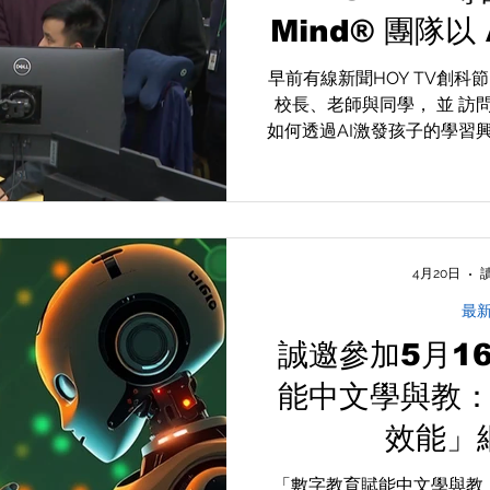
Mind® 團隊以
學
早前有線新聞HOY TV創
校長、老師與同學， 並 訪問了
如何透過AI激發孩子的學習
月2日19:30在78台HOY資
數天的下午及晚上時段都會
TV網站網上重溫，網址如下： http
新聞資訊/460870/智
utm_source=icable-web&
4月20日
動人工智能學習多年，一直以「A
最
引入多項人工智能技術，包
改、教師觀課評課、認識香
誠邀參加5月1
等，藉此教導同學學習如何將
能中文學與教
進一步提升學生自主學習的
如學校欲查詢有關mLang® 和
效能」
校改善學生中文寫作水平，歡迎
生或李建安先生聯絡，或
「數字教育賦能中文學與教