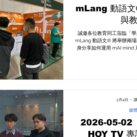
mLang 動語文
與
誠邀各位教育同工蒞臨「學與教
mLang 動語文® 將舉辦
身分享如何運用 mAI mi
能」，助您親身體驗 AI 
5月4日
讀
媒
2026-05-
HOY TV 