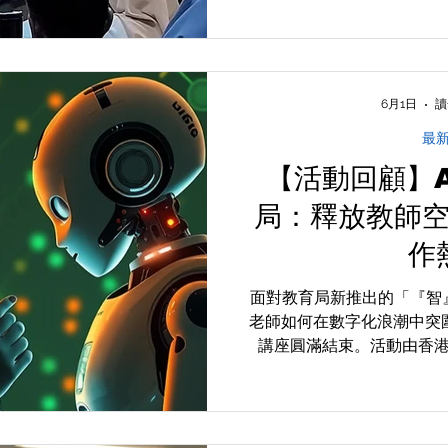
師，並獲得印尼教育部官方
手開創跨國 AI 
6月1日
讀
最
【活動回顧】
局：釋放教師
作
面對教育局新推出的「『智
老師如何在數字化浪潮中突圍？2
講座圓滿結束。活動由香
航，聯同大埔舊墟公立學校
何南金中學顏光貴主任，深入
mAI Mind® 系統，將
總結「四階三步」教學法與