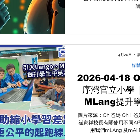
4月20日
媒
2026-04-18
序灣官立小學｜
MLang提升
長：AI如同2
圖片來源：Oh!爸媽 Oh
崔家祥校長有關使用不同A
縮小
用我們mLAng 及mAI
https://www.ohpama.