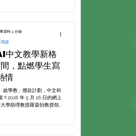
與教育界專家的高度讚譽，攜
差異化教育的新篇章。
畢需時 4 分鐘
新消息
AI中文教學新格
空間，點燃學生寫
熱情
』啟學教」撥款計劃，中文科
026 年 5 月 16 日的網上
港大學助理教授羅嘉怡教授領
（寶湖道）江秀雯主任及佛教
探討如何利用 mLang® 與
老師從繁重的批改中解放。文章為您
各種人工智能科技如何全面賦