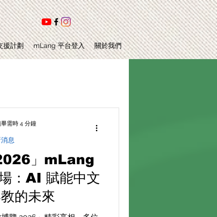
支援計劃
mLang 平台登入
關於我們
畢需時 4 分鐘
新消息
026」mLang
場：AI 賦能中文
與教的未來