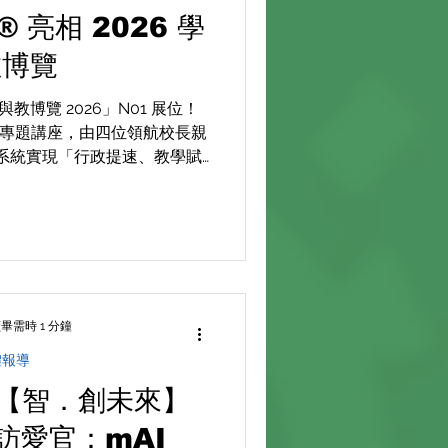
® 亮相 2026 學
教博覽
博覽 2026」N01 展位！
兩場專題講座，由四位領航校長親
nd 系統實現「行政提速、教學賦
如何優化中文寫作的學、教、評流
程。
畢需時 1 分鐘
體報導
02 【智．創未來】
專訪愛官：mAI