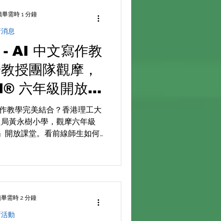
施教」在 AI 時代真正落地！
讀畢需時 1 分鐘
新消息
6 - AI 中文寫作教
華教授團隊觀摩，
nd® 六年級開放課
堂
文寫作教學完美結合？香港理工大
良局黃永樹小學，觀摩六年級
」開放課堂。看前線師生如何
獲取即時回饋、引導學生自主批判思
入剖析！歡迎點擊閱讀專家學
堂觀察。
畢需時 2 分鐘
新活動