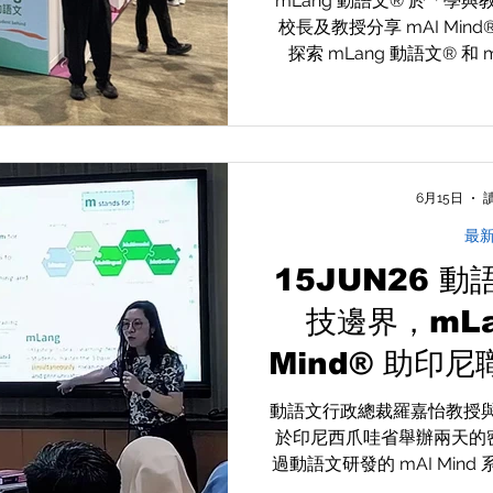
mLang 動語文® 於「學與
校長及教授分享 mAI Mi
探索 mLang 動語文® 和 
2026」如何透過 AI 技
破，實現行政提速、教學增
了解我們如何結合教育專業
6月15日
讀
最
15JUN26 
技邊界，mLa
Mind® 助印
AI 教學法，
動語文行政總裁羅嘉怡教授與
於印尼西爪哇省舉辦兩天的
英語
過動語文研發的 mAI Mind
及 mScaffold 教學循