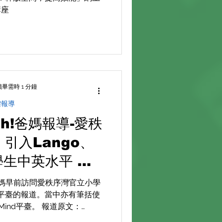
講座
讀畢需時 1 分鐘
體報導
 Oh!爸媽報導-愛秩
引入Lango、
學生中英水平 校
4小時在線補習老師
！爸媽早前訪問愛秩序灣官立小學
I平臺的報道。當中亦有筆括使
學習差距
 Mind平臺。 報道原文：
com/1016535/ 如欲查詢更多關於