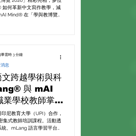
教博覽 2026」精彩亮相，多位
nd® 如何革新中文寫作教學，減
mAI Mind® 在「學與教博覽
術，為中小學中文寫作教學帶來突
效，並激發學生的寫作潛能。
與創新科技，形塑未來語文教
育。
畢需時 3 分鐘
新消息
動語文跨越學術與科
ng® 與 mAI
尼職業學校教師掌握
促進大專學生的職業
印尼教育大學（UPI）合作，
密集式教師培訓課程。活動透
能力發展
 系統、mLang 語言學習平台以
環，賦能當地職業中學（SMK）教