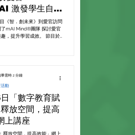
 AI 激發學生自主
習興趣
科節目《智．創未來》到愛官訪問
mAI Mind®團隊 探討愛官
興趣，提升學習成效。 節目於5
訊台首播，之後晚上10:30及一周
重播，可以到有線新聞或HOY
s://www.i-cable.com/
創未來-ai重塑教與學小學篇?
utm_medium=referral 愛官推
讀畢需時 2 分鐘
I for All」的構思在各科
新活動
括：英語會話、 中文寫作評
港生態、藝術教育、STEAM
6日「數字教育賦
 AI 作為自主學習的好夥伴，
：釋放空間，提高
能力，培養下一代創科人才。
mAI Mind® 如何能夠幫助學
網上講座
致電28188326和張卓峰先
按下列連結填寫查詢表格，
：釋放空間，提高效能」網上