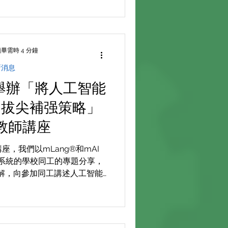
nd 平臺如何能夠改善學生中文寫作
26 或 按 此處 聯絡我們。
畢需時 4 分鐘
新消息
日舉辦「將人工智能
- 拔尖補强策略」
教師講座
座，我們以mLang®和mAI
用系統的學校同工的專題分享，
解，向參加同工講述人工智能
差異，做到拔尖補强的效果同
響課堂進度。