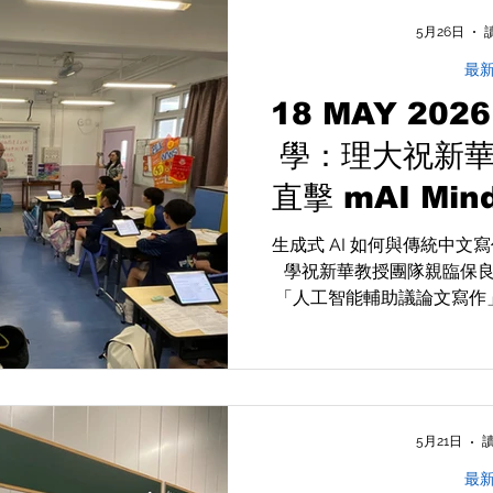
能老師、減負增效，讓「因材
5月26日
最
18 MAY 202
學：理大祝新
直擊 mAI Mi
生成式 AI 如何與傳統中
學祝新華教授團隊親臨保
「人工智能輔助議論文寫作
善用 mAI Mind® 系統
維，並獲祝教授團隊撰文深
者的課
5月21日
讀
最