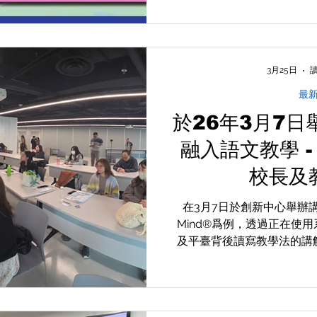
我們mLang 和mAI Mi
能力，歡迎致電281883
3月25日
讀
最
於26年3月7
融入語文教學 
校長及
在3月7日於創新中心舉辦講
Mind®爲例，透過正在使
及平臺背後讀寫教學法的講
如何在教學上能夠照顧學習
時，亦不影